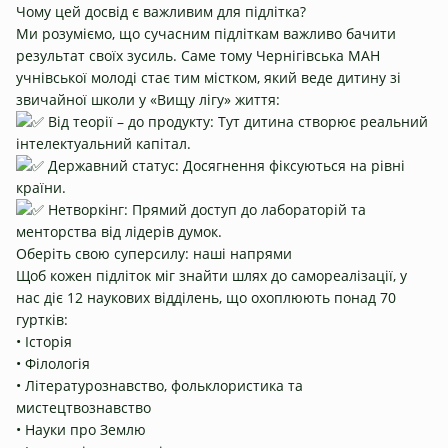
Чому цей досвід є важливим для підлітка?
Ми розуміємо, що сучасним підліткам важливо бачити
результат своїх зусиль. Саме тому Чернігівська МАН
учнівської молоді стає тим містком, який веде дитину зі
звичайної школи у «Вищу лігу» життя:
Від теорії – до продукту: Тут дитина створює реальний
інтелектуальний капітал.
Державний статус: Досягнення фіксуються на рівні
країни.
Нетворкінг: Прямий доступ до лабораторій та
менторства від лідерів думок.
Оберіть свою суперсилу: наші напрями
Щоб кожен підліток міг знайти шлях до самореалізації, у
нас діє 12 наукових відділень, що охоплюють понад 70
гуртків:
• Історія
• Філологія
• Літературознавство, фольклористика та
мистецтвознавство
• Науки про Землю