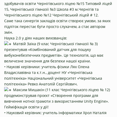
здобувачів освіти Чернігівського ліцею №15
Типовий ліцей
15
, Чернігівської гімназії №3
Школа #3 м.Чернігів
та
Чернігівського ліцею №12
Чернігівський ліцей # 12
.
Саме така синергія закладів освіти створює умови, за яких
підліток перестає бути просто слухачем, а стає автором
змін.
Наука 2.0 у діях наших вихованців:
Матвій Заїка (9 клас Чернігівської гімназії № 3)
презентував «Комбінований датчик для пошуку
вибухонебезпечних предметів». Це технологія, що має
величезне значення для безпеки нашої країни.
• Наукові керівники: учитель фізики Лях Олена
Владиславівна та к.т.н., доцент НУ «Чернігівська
політехніка»
Національний університет «Чернігівська
політехніка»
Ревко Анатолій Сергійович.
Максим Мишакін (11 клас Чернігівського ліцею № 12)
продемонстрував проєкт «Створення програми для
вивчення нотної грамоти з використанням Unity Engine».
Гейміфікація освіти у дії!
• Науковий керівник: учитель інформатики Хрол Наталія