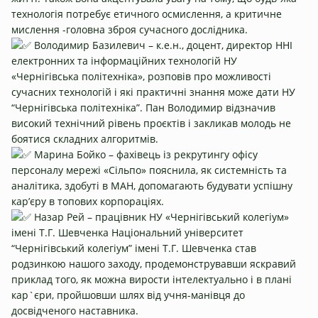
технологія потребує етичного осмислення, а критичне
мислення -головна зброя сучасного дослідника.
Володимир Базилевич – к.е.н., доцент, директор ННІ
електронних та інформаційних технологій НУ
«Чернігівська політехніка», розповів про можливості
сучасних технологій і які практичні знання може дати НУ
“Чернігівська політехніка”. Пан Володимир відзначив
високий технічний рівень проєктів і закликав молодь не
боятися складних алгоритмів.
Марина Бойко – фахівець із рекрутингу офісу
персоналу мережі «Сільпо» пояснила, як системність та
аналітика, здобуті в МАН, допомагають будувати успішну
кар’єру в топових корпораціях.
Назар Рей – працівник НУ «Чернігівський колегіум»
імені Т.Г. Шевченка
Національний університет
“Чернігівський колегіум” імені Т.Г. Шевченка
став
родзинкою нашого заходу, продемонструвавши яскравий
приклад того, як можна вирости інтелектуально і в плані
кар`єри, пройшовши шлях від учня-манівця до
досвідченого наставника.