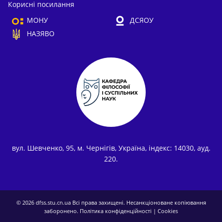
Корисні посилання
МОНУ
ДСЯОУ
НАЗЯВО
вул. Шевченко, 95, м. Чернігів, Україна, індекс: 14030, ауд.
220.
© 2026
dfss.stu.cn.ua
Всі права захищені. Несанкціоноване копіювання
заборонено.
Політика конфіденційності
|
Cookies