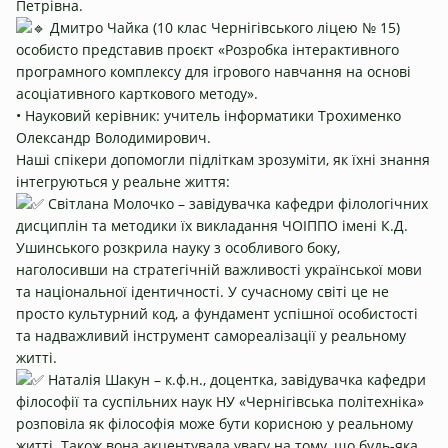
Петрівна.
Дмитро Чайка (10 клас Чернігівського ліцею № 15)
особисто представив проєкт «Розробка інтерактивного
програмного комплексу для ігрового навчання на основі
асоціативного карткового методу».
• Науковий керівник: учитель інформатики Трохименко
Олександр Володимирович.
Наші спікери допомогли підліткам зрозуміти, як їхні знання
інтегруються у реальне життя:
Світлана Молочко – завідувачка кафедри філологічних
дисциплін та методики їх викладання ЧОІППО імені К.Д.
Ушинського розкрила науку з особливого боку,
наголосивши на стратегічній важливості української мови
та національної ідентичності. У сучасному світі це не
просто культурний код, а фундамент успішної особистості
та надважливий інструмент самореалізації у реальному
житті.
Наталія Шакун – к.ф.н., доцентка, завідувачка кафедри
філософії та суспільних наук НУ «Чернігівська політехніка»
розповіла як філософія може бути корисною у реальному
житті. Також вона акцентувала увагу на тому, що будь-яка