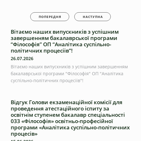
ПОПЕРЕДНЯ
НАСТУПНА
Вітаємо наших випускників з успішним
завершенням бакалаврської програми
“Філософія” ОП “Аналітика суспільно-
політичних процесіів”!
26.07.2026
Вітаємо наших випускників з успішним завершенням
бакалаврської програми "Філософія" ОП "Аналітика
суспільно-політичних процесіів"!
Відгук Голови екзаменаційної комісії для
проведення атестаційного іспиту за
освітнім ступенем бакалавр спеціальності
033 «Філософія» освітньо-професійної
програми «Аналітика суспільно-політичних
процесів»