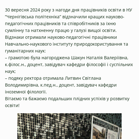
30 вересня 2024 року з нагоди дня працівників освіти в НУ
“Чернігівська політехніка” відзначили кращих науково-
педагогічних працівників та співробітників за їхню
сумлінну та натхненну працю у галузі вищої освіти.
Відзнаки отримали науково-педагогічні працівники
Навчально-наукового інституту природокористування та
гуманітарних наук:
– грамотою була нагороджена Шакун Наталія Валеріївна,
к.філос.н., доцент, завідувач кафедри філософії і суспільних
наук;
– подяку ректора отримала Литвин Світлана
Володимирівна, к.пед.н., доцент, завідувач кафедри
іноземної філології.
Вітаємо та бажаємо подальших плідних успіхів у розвитку
освіти!