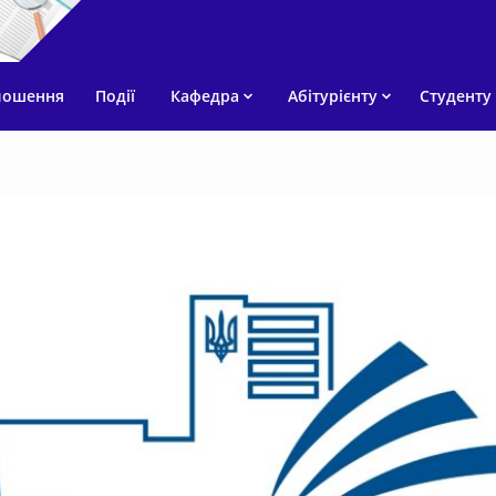
лошення
Події
Кафедра
Абітурієнту
Студенту