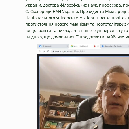
України, доктора філософських наук, професора, пров
С. Сковороди НАН України, Президента Міжнародної
Національного університету «Чернігівська політехні
протистояння нового гуманізму та неототалітаризм
вищої освіти та викладачів нашого університету та
плідною, що домовились її продовжити найближчи