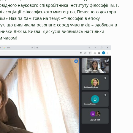
ідного наукового співробітника Інституту філософії ім. Г.
 асоціації філософського мистецтва, Почесного доктора
ка» Назіпа Хамітова на тему: «Філософія в епоху
у», що викликала резонанс серед учасників – здобувачів
 низки ВНЗ м. Києва. Дискусія виявилась настільки
м часом!