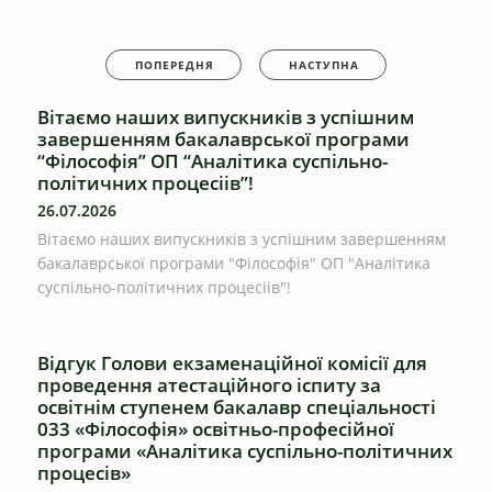
ПОПЕРЕДНЯ
НАСТУПНА
Вітаємо наших випускників з успішним
завершенням бакалаврської програми
“Філософія” ОП “Аналітика суспільно-
політичних процесіів”!
26.07.2026
Вітаємо наших випускників з успішним завершенням
бакалаврської програми "Філософія" ОП "Аналітика
суспільно-політичних процесіів"!
Відгук Голови екзаменаційної комісії для
проведення атестаційного іспиту за
освітнім ступенем бакалавр спеціальності
033 «Філософія» освітньо-професійної
програми «Аналітика суспільно-політичних
процесів»