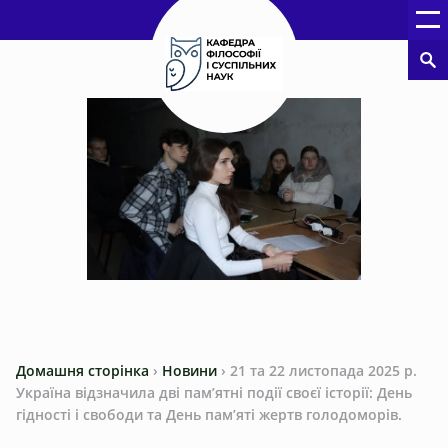
Домашня сторінка
›
Новини
›
21 та 22 листопада 2025 р.
Україна відзначила дві пам’ятні події своєї історії: День
гідності і свободи та День пам’яті жертв голодоморів.