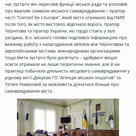
час зустрічі він окреслив функції міської ради та розповів
про важливі символи міського самоврядування – прапор
честі “Conseil De L’europe”, який місто отримало від ПАРЄ
після того, як місто вистояло, відігнало ворога, прапор
Чернігова та прапор України, які гордо стоять у залі
засідань. В.о. міського голови поділився інформацією про
важливу роботу з налагодження зв’язків між Черніговом та
європейськими містами, міжнародними організаціями
тощо.Мети зустрічі було досягнуто – здобувачі вищої
освіти отримали не лише теоретичні знання, але й на
практиці побачили діяльність місцевого самоврядування у
рідному місті.Дякуємо ГО “Агенція міських ініціатив” та
Тетяні Романовій за можливість дізнатися більше про
самоврядування міста.