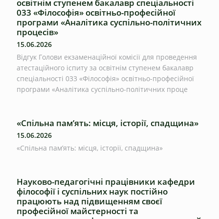
освітнім ступенем бакалавр спеціальності
033 «Філософія» освітньо-професійної
програми «Аналітика суспільно-політичних
процесів»
15.06.2026
Відгук Голови екзаменаційної комісії для проведення
атестаційного іспиту за освітнім ступенем бакалавр
спеціальності 033 «Філософія» освітньо-професійної
програми «Аналітика суспільно-політичних проце
«Спільна пам’ять: місця, історії, спадщина»
15.06.2026
«Спільна пам’ять: місця, історії, спадщина»
Науково-педагогічні працівники кафедри
філософії і суспільних наук постійно
працюють над підвищенням своєї
професійної майстерності та