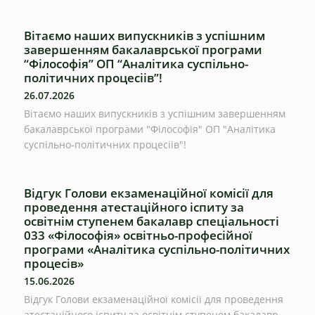
Вітаємо наших випускників з успішним
завершенням бакалаврської програми
“Філософія” ОП “Аналітика суспільно-
політичних процесіів”!
26.07.2026
Вітаємо наших випускників з успішним завершенням
бакалаврської програми "Філософія" ОП "Аналітика
суспільно-політичних процесіів"!
Відгук Голови екзаменаційної комісії для
проведення атестаційного іспиту за
освітнім ступенем бакалавр спеціальності
033 «Філософія» освітньо-професійної
програми «Аналітика суспільно-політичних
процесів»
15.06.2026
Відгук Голови екзаменаційної комісії для проведення
атестаційного іспиту за освітнім ступенем бакалавр