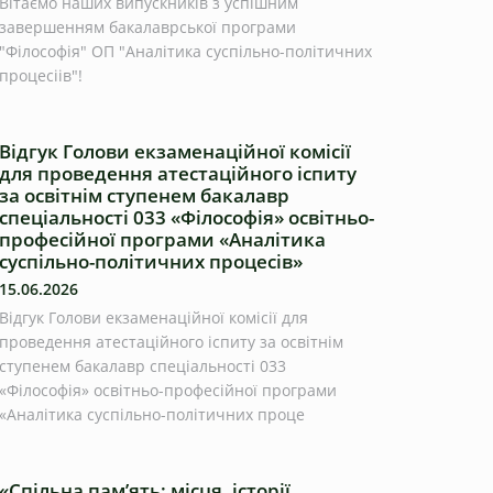
Вітаємо наших випускників з успішним
завершенням бакалаврської програми
"Філософія" ОП "Аналітика суспільно-політичних
процесіів"!
Відгук Голови екзаменаційної комісії
для проведення атестаційного іспиту
за освітнім ступенем бакалавр
спеціальності 033 «Філософія» освітньо-
професійної програми «Аналітика
суспільно-політичних процесів»
15.06.2026
Відгук Голови екзаменаційної комісії для
проведення атестаційного іспиту за освітнім
ступенем бакалавр спеціальності 033
«Філософія» освітньо-професійної програми
«Аналітика суспільно-політичних проце
«Спільна пам’ять: місця, історії,