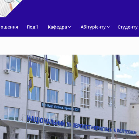
лошення
Події
Кафедра
Абітурієнту
Студенту