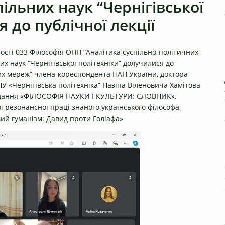
пільних наук “Чернігівської
 до публічної лекції
ності 033 Філософія ОПП “Аналітика суспільно-політичних
них наук “Чернігівської політехніки” долучилися до
ьних мереж” члена-кореспондента НАН України, доктора
У «Чернігівська політехніка” Назіпа Віленовича Хамітова
видання «ФІЛОСОФІЯ НАУКИ І КУЛЬТУРИ: СЛОВНИК»,
 резонансної праці знаного українського філософа,
вий гуманізм: Давид проти Голіафа»