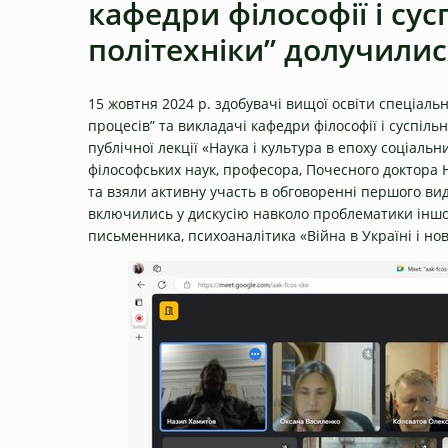
кафедри філософії і сус
політехніки” долучилися
15 жовтня 2024 р. здобувачі вищої освіти спеціаль
процесів” та викладачі кафедри філософії і суспіль
публічної лекції «Наука і культура в епоху соціал
філософських наук, професора, Почесного доктора Н
та взяли активну участь в обговоренні першого 
включились у дискусію навколо проблематики іншої
письменника, психоаналітика «Війна в Україні і но