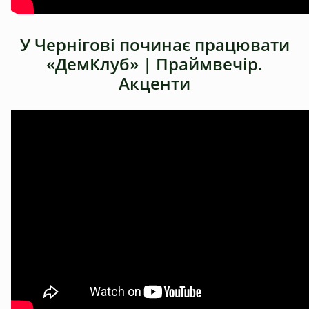
У Чернігові починає працювати
«ДемКлуб» | Праймвечір.
Акценти