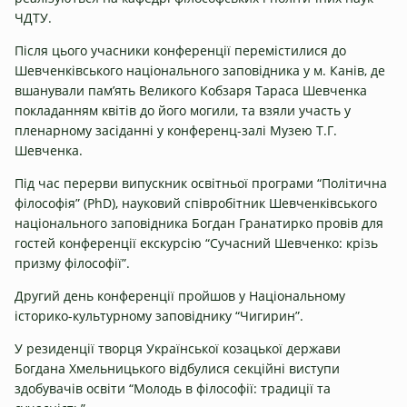
ЧДТУ.
Після цього учасники конференції перемістилися до
Шевченківського національного заповідника у м. Канів, де
вшанували пам’ять Великого Кобзаря Тараса Шевченка
покладанням квітів до його могили, та взяли участь у
пленарному засіданні у конференц-залі Музею Т.Г.
Шевченка.
Під час перерви випускник освітньої програми “Політична
філософія” (PhD), науковий співробітник Шевченківського
національного заповідника Богдан Гранатирко провів для
гостей конференції екскурсію “Сучасний Шевченко: крізь
призму філософії”.
Другий день конференції пройшов у Національному
історико-культурному заповіднику “Чигирин”.
У резиденції творця Української козацької держави
Богдана Хмельницького відбулися секційні виступи
здобувачів освіти “Молодь в філософії: традиції та