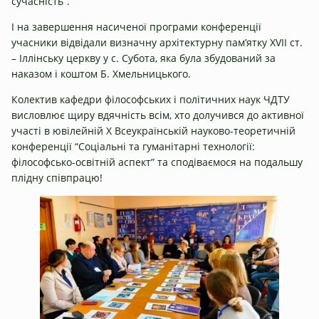
сучасність”.
І на завершення насиченої програми конференції
учасники відвідали визначну архітектурну пам’ятку XVII ст.
– Іллінську церкву у с. Субота, яка була збудований за
наказом і коштом Б. Хмельницького.
Колектив кафедри філософських і політичних наук ЧДТУ
висловлює щиру вдячність всім, хто долучився до активної
участі в ювілейній Х Всеукраїнській науково-теоретичній
конференції “Соціальні та гуманітарні технології:
філософсько-освітній аспект” та сподіваємося на подальшу
плідну співпрацю!