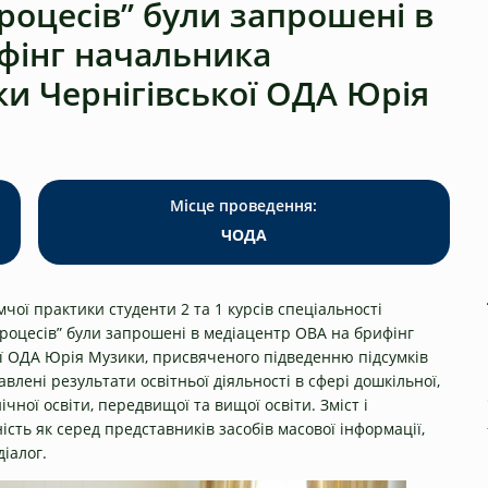
роцесів” були запрошені в
фінг начальника
уки Чернігівської ОДА Юрія
Місце проведення:
ЧОДА
чої практики студенти 2 та 1 курсів спеціальності
процесів” були запрошені в медіацентр ОВА на брифінг
ої ОДА Юрія Музики, присвяченого підведенню підсумків
влені результати освітньої діяльності в сфері дошкільної,
чної освіти, передвищої та вищої освіти. Зміст і
сть як серед представників засобів масової інформації,
діалог.