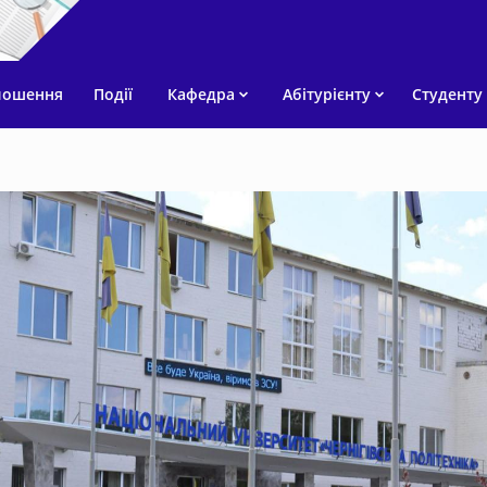
лошення
Події
Кафедра
Абітурієнту
Студенту