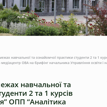
межах навчальної та ознайомчої практики студенти 2 та 1 кур
 медіацентр ОВА на брифінг начальника Управління освіти і 
межах навчальної та
уденти 2 та 1 курсів
ія” ОПП “Аналітика