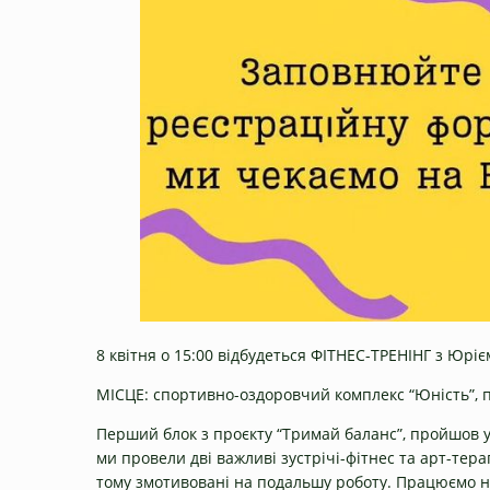
8 квітня о 15:00 відбудеться ФІТНЕС-ТРЕНІНГ з Юрі
МІСЦЕ: спортивно-оздоровчий комплекс “Юність”, п
Перший блок з проєкту “Тримай баланс”, пройшов у
ми провели дві важливі зустрічі-фітнес та арт-тер
тому змотивовані на подальшу роботу. Працюємо н