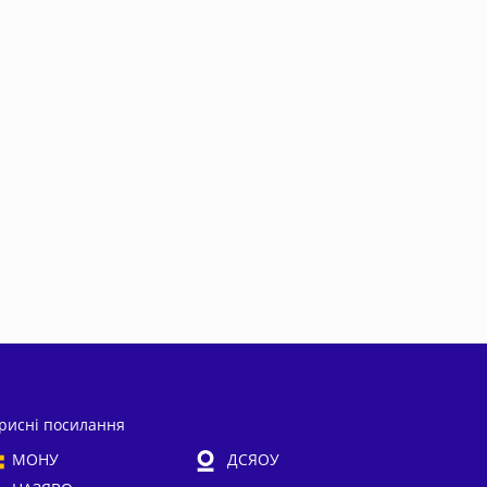
рисні посилання
МОНУ
ДСЯОУ