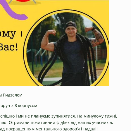
єм Ридзелем
оруч з 8 корпусом
спішно і ми не плануємо зупинятися. На минулому тижні,
апію. Отримали позитивний фідбек від наших учасників,
ад покращенням ментального здоров’я і надалі!