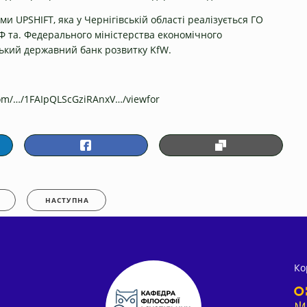
 UPSHIFT, яка у Чернігівській області реалізується ГО
ЕФ та. Федерального міністерства економічного
цький державний банк розвитку KfW.
com/…/1FAIpQLScGziRAnxV…/viewfor
НАСТУПНА
Ко