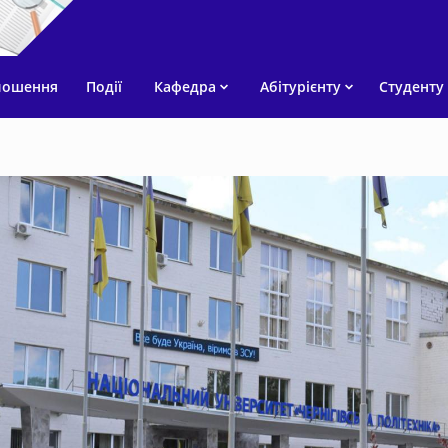
лошення
Події
Кафедра
Абітурієнту
Студенту