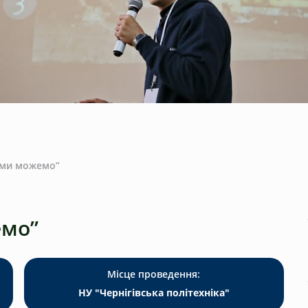
 ми можемо”
емо”
Місце проведення:
НУ "Чернігівська політехніка"