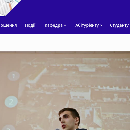
лошення
Події
Кафедра
Абітурієнту
Студенту