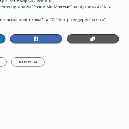
AIpQLScSYqH8wJq…/viewform…
межах програми “Разом Ми Можемо” за підтримки IFA та
ігівська політехніка” та ГО “Центр гендерної освіти”
НАСТУПНА