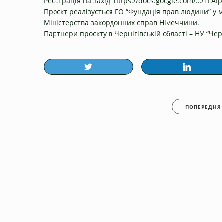
Реєстрація на захід:
https://docs.google.com/…/1F
Проєкт реалізується ГО “Фундація прав людини” у 
Міністерства закордонних справ Німеччини.
Партнери проєкту в Чернігівській області – НУ “Черн
ПОПЕРЕДНЯ