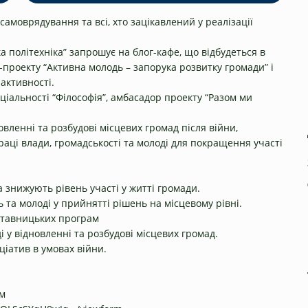
самоврядування та всі, хто зацікавлений у реалізації
ка політехніка” запрошує на блог-кафе, що відбудеться в
-проекту “Активна молодь – запорука розвитку громади” і
активності.
еціальності “Філософія”, амбасадор проекту “Разом ми
овленні та розбудові місцевих громад після війни,
ці влади, громадськості та молоді для покращення участі
 знижують рівень участі у житті громади.
 та молоді у прийнятті рішень на місцевому рівні.
аставницьких програм
 у відновленні та розбудові місцевих громад.
іціатив в умовах війни.
ам