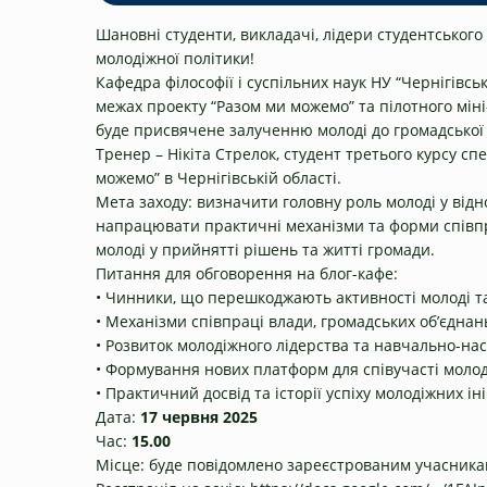
Шановні студенти, викладачі, лідери студентського 
молодіжної політики!
Кафедра філософії і суспільних наук НУ “Чернігівсь
межах проекту “Разом ми можемо” та пілотного міні
буде присвячене залученню молоді до громадської 
Тренер – Нікіта Стрелок, студент третього курсу сп
можемо” в Чернігівській області.
Мета заходу: визначити головну роль молоді у відн
напрацювати практичні механізми та форми співпра
молоді у прийнятті рішень та житті громади.
Питання для обговорення на блог-кафе:
• Чинники, що перешкоджають активності молоді та
• Механізми співпраці влади, громадських об’єднань
• Розвиток молодіжного лідерства та навчально-н
• Формування нових платформ для співучасті молоді
• Практичний досвід та історії успіху молодіжних ін
Дата:
17 червня 2025
Час:
15.00
Місце: буде повідомлено зареєстрованим учасник