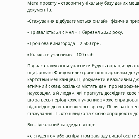
Мета проєкту – створити унікальну базу даних мешк
документів.
▪️Стажування відбуватиметься онлайн, фізична прису
▪️ Тривалість: 24 січня – 1 березня 2022 року.
▪️ Грошова винагорода – 2 500 грн.
▪️ Кількість учасників – 100 осіб.
Під час стажування учасники будуть опрацьовувати 
оцифровані Фондом електронні копії архівних докум
картотеки мешканців). Ці документи є важливим дж
етнічний склад, оскільки містять дані про народже
науковцям, а й людям, які прагнуть дослідити своє 
що за весь період кожен учасник зможе опрацювати 
відповідно до встановленого зразку. Після закінч
стажування. Ті, хто швидко та якісно опрацюють д
Ви – ідеальний кандидат, якщо:
▪️ є студентом або аспірантом закладу вищої освіти 