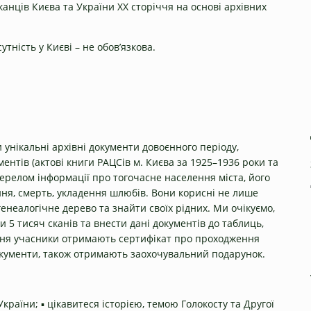
анців Києва та України ХХ сторіччя на основі архівних
тність у Києві – не обов’язкова.
унікальні архівні документи довоєнного періоду,
ентів (актові книги РАЦСів м. Києва за 1925–1936 роки та
ерелом інформації про тогочасне населення міста, його
ння, смерть, укладення шлюбів. Вони корисні не лише
генеалогічне дерево та знайти своїх рідних. Ми очікуємо,
5 тисяч сканів та внести дані документів до таблиць,
ення учасники отримають сертифікат про проходження
окументи, також отримають заохочувальний подарунок.
України; ▪️ цікавитеся історією, темою Голокосту та Другої