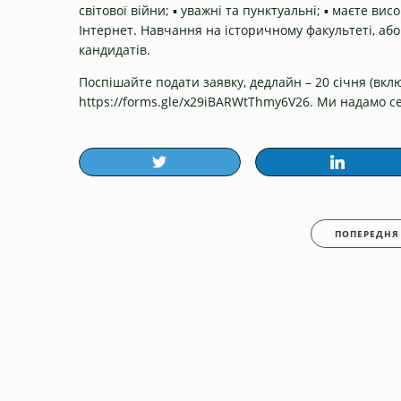
світової війни; ▪️ уважні та пунктуальні; ▪️ маєте ви
Інтернет. Навчання на історичному факультеті, або
кандидатів.
Поспішайте подати заявку, дедлайн – 20 січня (вк
https://forms.gle/x29iBARWtThmy6V26
. Ми надамо с
ПОПЕРЕДНЯ