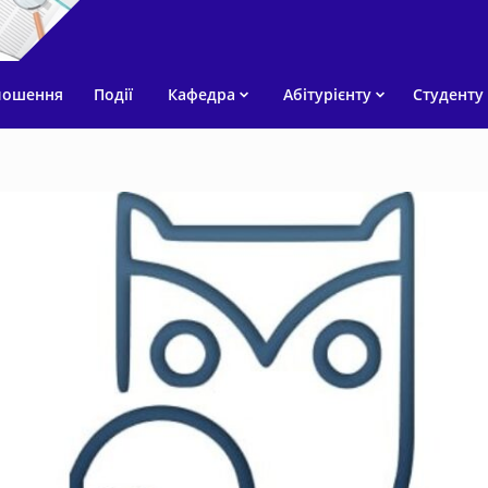
лошення
Події
Кафедра
Абітурієнту
Студенту