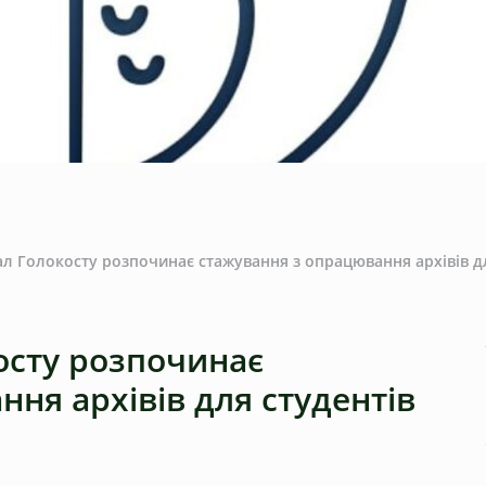
л Голокосту розпочинає стажування з опрацювання архівів для
осту розпочинає
ня архівів для студентів