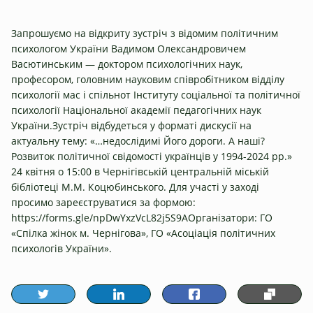
Запрошуємо на відкриту зустріч з відомим політичним
психологом України Вадимом Олександровичем
Васютинським — доктором психологічних наук,
професором, головним науковим співробітником відділу
психології мас і спільнот Інституту соціальної та політичної
психології Національної академії педагогічних наук
України.Зустріч відбудеться у форматі дискусії на
актуальну тему: «…недослідимі Його дороги. А наші?
Розвиток політичної свідомості українців у 1994-2024 рр.»
24 квітня о 15:00 в Чернігівській центральній міській
бібліотеці М.М. Коцюбинського. Для участі у заході
просимо зареєструватися за формою:
https://forms.gle/npDwYxzVcL82j5S9AОрганізатори: ГО
«Спілка жінок м. Чернігова», ГО «Асоціація політичних
психологів України».