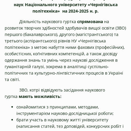
наук
Національного університету «Чернігівська
політехніка»
на 2024-2025 н. р.
Діяльність наукового гуртка
спрямована
на
розвиток творчих здібностей здобувачів вищої освіти (ЗВО)
першого (бакалаврського), другого (магістрантського) та
третього (аспірантського) рівнів НУ «Чернігівська
політехніка» з метою набуття ними фахових (професійних),
особистісних, коґнітивних компетенцій, а також досвіду
одержання знань та умінь через наукові дослідження в
гуманітарній галузі, зокрема в аналітиці суспільно-
політичних та культурно-лінгвістичних процесів в Україні
та світі.
ЗВО, котрі відвідують засідання наукового
гуртка
мають можливість
:
ознайомитися з принципами, методами,
інструментарієм науково-дослідницької роботи;
брати участь в науковому житті університету
(написання статей, тез доповідей, конкурсних робіт і