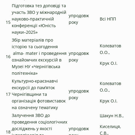
Підготовка тез доповіді та
участь ЗВО у міжнародній
упродовж
науково-практичній
Всі НПП
15
року
конференції «Юність
науки–2025»
Збір матеріалів про
Колєватов
історію та сьогодення
О.О.,
alma- mater і проведення
упродовж
16
ознайомчих екскурсій в
року
Крук О.І.
Музеї НУ «Чернігівська
політехніка»
Культурно-краєзнавчі
Колєватов
екскурсії до пам’яток
О.О.,
упродовж
17
Чернігівщини та
року
організація фотовиставок
Крук О.І.
на означену тематику
Залучення ЗВО до
Шакун Н.В.,
проведення соціологічних
Киселиця,
досліджень у якості
упродовж
18
С.В.,