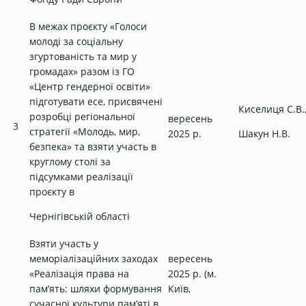
В межах проєкту «Голоси
молоді за соціальну
згуртованість та мир у
громадах» разом із ГО
«Центр гендерної освіти»
підготувати есе, присвячені
Киселиця С.В.
розробці регіональної
вересень
3
стратегії «Молодь, мир,
2025 р.
Шакун Н.В.
безпека» та взяти участь в
круглому столі за
підсумками реалізації
проєкту в
Чернігівській області
Взяти участь у
меморіалізаційних заходах
вересень
«Реалізація права на
2025 р. (м.
пам’ять: шляхи формування
Київ,
сучасної культури пам’яті в