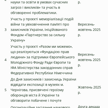
науки та освіти в умовах сучасних
р.
загроз і викликів» та участь в
обговоренні проблематики.
Участь у проєкті меморіалізації подій
війни та увіковічнення пам’яті про
Вересень-
3
захисників України, ініційованого
жовтень 2025
Фондом «Партнерство за сильну
р.
Україну»
Участь у проєкті «Разом ми можемо»,
що реалізуються «Фундацією прав
Вересень-
людини» за підтримки Європейського
4
жовтень 2025
Молодіжного Фонду Ради Європи та
р.
ІФА Міністерства закордонних справ
Федеративної Республіки Німеччина
До Дня захисників і захисниць України
відвідати експозиції в музеях м.
Жовтень 2025
5
Чернігова, присвячені героїзму
р.
оборонців міста й України та
обговорити побачене і почуте
Друга декада
Організаційне засідання наукового