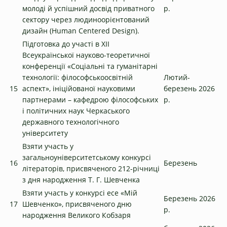
молоді й успішний досвід приватного
р.
сектору через людиноорієнтований
дизайн (Human Centered Design).
Підготовка до участі в ХІІ
Всеукраїнської науково-теоретичної
конференції «Соціальні та гуманітарні
технології: філософськоосвітній
Лютий-
15
аспект», ініційованої науковими
березень 2026
партнерами – кафедрою філософських
р.
і політичних наук Черкаського
державного технологічного
університету
Взяти участь у
загальноуніверситетському конкурсі
16
Березень
літераторів, присвяченого 212-річниці
з дня народження Т. Г. Шевченка
Взяти участь у конкурсі есе «Мій
Березень 2026
17
Шевченко», присвяченого дню
р.
народження Великого Кобзаря