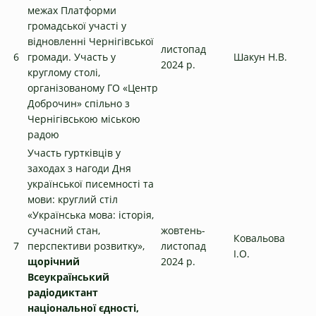
межах Платформи
громадської участі у
відновленні Чернігівської
листопад
6
громади. Участь у
Шакун Н.В.
2024 р.
круглому столі,
організованому ГО «Центр
Доброчин» спільно з
Чернігівською міською
радою
Участь гуртківців у
заходах з нагоди
Дня
української писемності та
мови: круглий стіл
«Українська мова: історія,
сучасний стан,
жовтень-
Ковальова
7
перспективи розвитку»,
листопад
І.О.
щорічний
2024 р.
Всеукраїнський
радіодиктант
національної єдності,