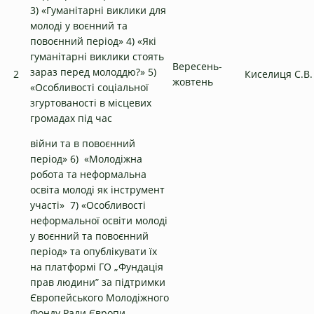
3) «Гуманітарні виклики для
молоді у воєнний та
повоєнний період» 4) «Які
гуманітарні виклики стоять
Вересень-
зараз перед молоддю?» 5)
2
Киселиця С.В.
жовтень
«Особливості соціальної
згуртованості в місцевих
громадах під час
війни та в повоєнний
період» 6) «Молодіжна
робота та неформальна
освіта молоді як інструмент
участі» 7) «Особливості
неформальної освіти молоді
у воєнний та повоєнний
період» та опублікувати їх
на платформі ГО „Фундація
прав людини” за підтримки
Європейського Молодіжного
Фонду Ради Європи