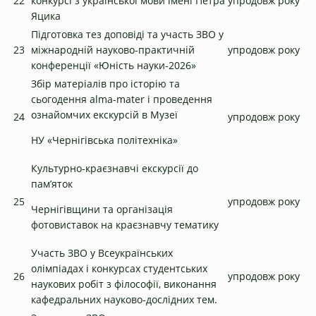
22
конкурсі з української мови імені Петра
упродовж року
Яцика
Підготовка тез доповіді та участь ЗВО у
23
міжнародній науково-практичній
упродовж року
конференції «Юність науки-2026»
Збір матеріалів про історію та
сьогодення alma-mater і проведення
ознайомчих екскурсій в Музеї
24
упродовж року
НУ «Чернігівська політехніка»
Культурно-краєзнавчі екскурсії до
пам’яток
25
упродовж року
Чернігівщини та організація
фотовиставок на краєзнавчу тематику
Участь ЗВО у Всеукраїнських
олімпіадах і конкурсах студентських
26
упродовж року
наукових робіт з філософії, виконання
кафедральних науково-дослідних тем.