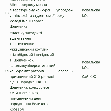
Міжнародному мовно-
літературному конкурсі
упродовж
Ковальова
13
учнівської та студентської
року
І.О.
молоді імені Тараса
Шевченка
Участь у заходах зі
вшанування
Т.Г.Шевченка:
міжвузівський круглий
стіл «Відомий і невідомий
Т. Шевченко»,
Ковальова
загальноуніверситетський
І.О.,
14
конкурс літераторів,
березень
присвячений 210-річниці
Сай К.Ю.
з дня народження Т.Г.
Шевченка, конкурс есе
«Мій Шевченко»,
присвячений дню
народження Великого
Кобзаря