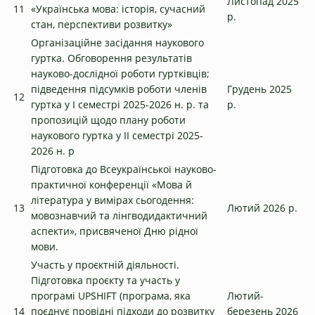
Листопад 2025
11
«Українська мова: історія, сучасний
р.
стан, перспективи розвитку»
Організаційне засідання наукового
гуртка. Обговорення результатів
науково-дослідної роботи гуртківців;
підведення підсумків роботи членів
Грудень 2025
12
гуртка у І семестрі 2025-2026 н. р. та
р.
пропозицій щодо плану роботи
наукового гуртка у ІІ семестрі 2025-
2026 н. р
Підготовка до Всеукраїнської науково-
практичної конференції «Мова й
література у вимірах сьогодення:
13
Лютий 2026 р.
мовознавчий та лінгводидактичний
аспекти», присвяченої Дню рідної
мови.
Участь у проєктній діяльності.
Підготовка проєкту та участь у
програмі UPSHIFT (програма, яка
Лютий-
14
поєднує провідні підходи до розвитку
березень 2026