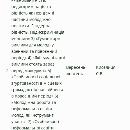
«Різноманітність,
недискримінація та
рівність як невід’ємні
частини молодіжної
політики. Гендерна
рівність. Недискримінація
меншин» 3) «Гуманітарні
виклики для молоді у
воєнний та повоєнний
період» 4) «Які гуманітарні
виклики стоять зараз
Вересень-
Киселиця
2
перед молоддю?» 5)
жовтень
С.В.
«Особливості соціальної
згуртованості в місцевих
громадах під час війни та
в повоєнний період» 6)
«Молодіжна робота та
неформальна освіта
молоді як інструмент
участі» 7) «Особливості
неформальної освіти