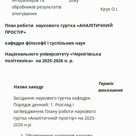
інтерв’юерів та
року
обробників результатів
Крук О.І.
опитування
П
лан роботи наукового гуртка «АНАЛІТИЧНИЙ
ПРОСТІР»
кафедри філософії і суспільних наук
Національного університету «Чернігівська
політехніка» на 202
5
-202
6
н. р.
Термін
Назва заходу
виконання
Засідання наукового гуртка кафедри.
Порядок денний: 1. Розгляд і
затвердження Плану роботи наукового
гуртка «Аналітичний простір» на 2025-
2026 н.р.
Обговорення напрямів науково-