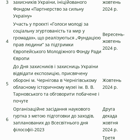
3
захисників України, ініційованого
жовтень
Фондом «Партнерство за сильну
2024 р.
Україну»
Участь у проєкті «Голоси молоді за
соціальну згуртованість та мир у
Вересень-
громадах», що реалізуються „Фундацією
4
жовтень
прав людини” за підтримки
2024 р.
Європейського Молодіжного Фонду Ради
Європи
До Дня захисників і захисниць України
відвідати експозицію, присвячену
обороні м. Чернігова в Чернігівському
Жовтень
5
обласному історичному музеї ім. В. В.
2024 р.
Тарновського та обговорити побачене і
почуте
Організаційне засідання наукового
Друга
гуртка з метою підготовки до заходів,
декада
6
запланованих до Всесвітнього дня
жовтня
філософії-2023
2024 р.
Третя