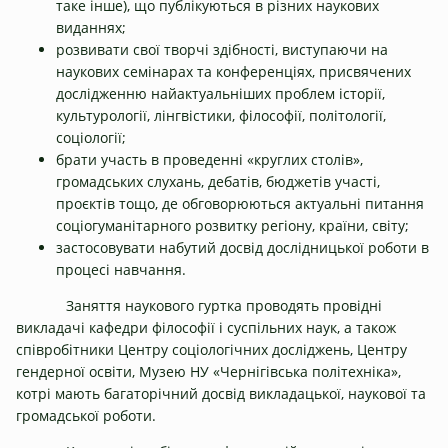
таке інше), що публікуються в різних наукових
виданнях;
розвивати свої творчі здібності, виступаючи на
наукових семінарах та конференціях, присвячених
дослідженню найактуальніших проблем історії,
культурології, лінгвістики, філософії, політології,
соціології;
брати участь в проведенні «круглих столів»,
громадських слухань, дебатів, бюджетів участі,
проєктів тощо, де обговорюються актуальні питання
соціогуманітарного розвитку регіону, країни, світу;
застосовувати набутий досвід дослідницької роботи в
процесі навчання.
Заняття наукового гуртка проводять провідні
викладачі кафедри філософії і суспільних наук, а також
співробітники Центру соціологічних досліджень, Центру
гендерної освіти, Музею НУ «Чернігівська політехніка»,
котрі мають багаторічний досвід викладацької, наукової та
громадської роботи.