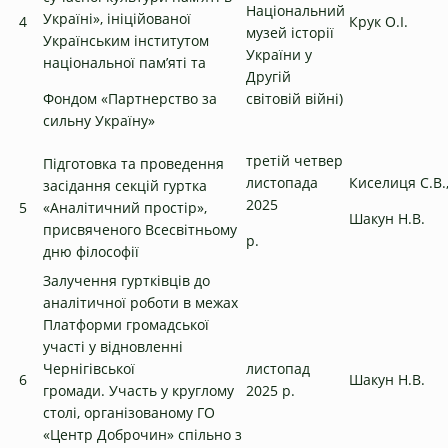
Національний
Україні», ініційованої
4
Крук О.І.
музей історії
Українським інститутом
України у
національної пам’яті та
Другій
Фондом «Партнерство за
світовій війні)
сильну Україну»
третій четвер
Підготовка та проведення
листопада
Киселиця С.В.
засідання секцій гуртка
2025
5
«Аналітичний простір»,
Шакун Н.В.
присвяченого Всесвітньому
р.
дню філософії
Залучення гуртківців до
аналітичної роботи в межах
Платформи громадської
участі у відновленні
Чернігівської
листопад
6
Шакун Н.В.
громади. Участь у круглому
2025 р.
столі, організованому ГО
«Центр Доброчин» спільно з