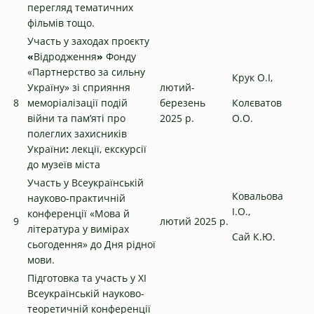
перегляд тематичних
фільмів тощо.
Участь у заходах проєкту
«
Відродження
»
Фонду
«Партнерство за сильну
Крук О.І,
Україну» зі сприяння
лютий-
8
меморіалізації подій
березень
Колєватов
війни та пам’яті про
2025 р.
О.О.
полеглих захисників
України
:
лекції, екскурсії
до музеїв міста
Участь у Всеукраїнській
Ковальова
науково-практичній
І.О.,
конференції «Мова й
9
лютий 2025 р.
література у вимірах
Сай К.Ю.
сьогодення» до Дня рідної
мови.
Підготовка та участь у ХІ
Всеукраїнській науково-
теоретичній конференції