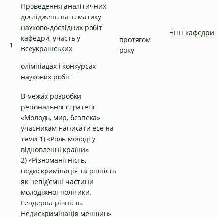
Проведення аналітичних
досліджень на тематику
науково-дослідних робіт
НПП кафедри
кафедри, участь у
протягом
1
Всеукраїнських
року
олімпіадах і конкурсах
наукових робіт
В межах розробки
регіональної стратегії
«Молодь, мир, безпека»
учасникам написати есе на
теми 1) «Роль молоді у
відновленні країни»
2) «Різноманітність,
недискримінація та рівність
як невід’ємні частини
молодіжної політики.
Гендерна рівність.
Недискримінація меншин»