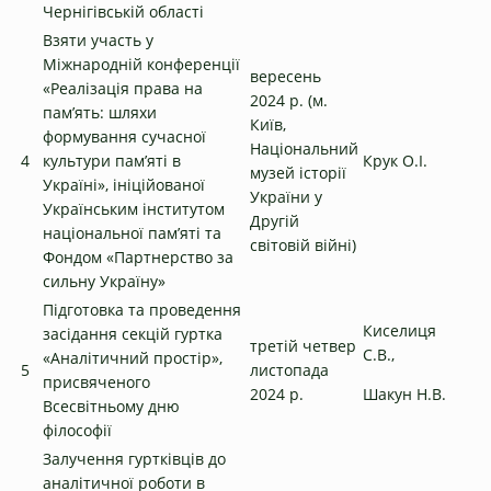
Чернігівській області
Взяти участь у
Міжнародній конференції
вересень
«Реалізація права на
2024 р. (м.
пам’ять: шляхи
Київ,
формування сучасної
Національний
4
культури пам’яті в
Крук О.І.
музей історії
Україні», ініційованої
України у
Українським інститутом
Другій
національної пам’яті та
світовій війні)
Фондом «Партнерство за
сильну Україну»
Підготовка та проведення
Киселиця
засідання секцій гуртка
третій четвер
С.В.,
«Аналітичний простір»,
5
листопада
присвяченого
2024 р.
Шакун Н.В.
Всесвітньому дню
філософії
Залучення гуртківців до
аналітичної роботи в