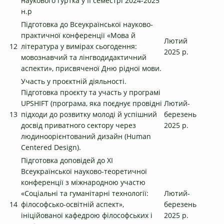
наукового гуртка у ІІ семестрі 2024-2025
н.р
Підготовка до Всеукраїнської науково-
практичної конференції «Мова й
Лютий
12
література у вимірах сьогодення:
2025 р.
мовознавчий та лінгводидактичний
аспекти», присвяченої Дню рідної мови.
Участь у проєктній діяльності.
Підготовка проєкту та участь у програмі
UPSHIFT (програма, яка поєднує провідні
Лютий-
13
підходи до розвитку молоді й успішний
березень
досвід приватного сектору через
2025 р.
людиноорієнтований дизайн (Human
Centered Design).
Підготовка доповідей до ХІ
Всеукраїнської науково-теоретичної
конференції з міжнародною участю
«Соціальні та гуманітарні технології:
Лютий-
14
філософсько-освітній аспект»,
березень
ініційованої кафедрою філософських і
2025 р.