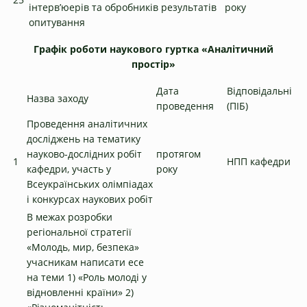
інтерв’юерів та обробників результатів
року
опитування
Графік роботи
наукового гуртка «Аналітичний
простір»
Дата
Відповідальні
Назва заходу
проведення
(ПІБ)
Проведення аналітичних
досліджень на тематику
науково-дослідних робіт
протягом
1
НПП кафедри
кафедри, участь у
року
Всеукраїнських олімпіадах
і конкурсах наукових робіт
В межах розробки
регіональної стратегії
«Молодь, мир, безпека»
учасникам написати есе
на теми 1) «Роль молоді у
відновленні країни» 2)