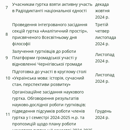
Учасникам гуртка взяти активну участь
декада
7
в Радіодиктанті національної єдності
жовтня
2024 р.
Проведення інтегрованого засідання
Третій
секцій гуртка «Аналітичний простір»,
четвер
8
присвяченого Всесвітньому дня
листопада
філософії
2024 р.
Залучення гуртківців до роботи
Листопад
9
Платформи громадської участі у
2024 р.
відновленні Чернігівської громади
Підготовка до участі в круглому столі
Листопад
10
«Українська мова: історія, сучасний
2024 р.
стан, перспективи розвитку»
Організаційне засідання наукового
гуртка. Обговорення результатів
науково-дослідної роботи гуртківців;
підведення підсумків роботи членів
Грудень
11
гуртка у І семестрі 2024-2025 н.р. та
2024 р.
пропозицій щодо плану роботи