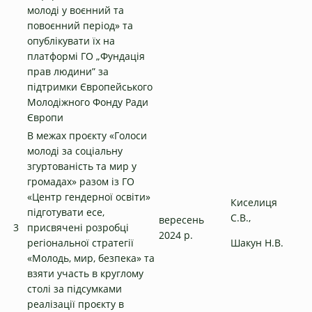
молоді у воєнний та
повоєнний період» та
опублікувати їх на
платформі ГО „Фундація
прав людини” за
підтримки Європейського
Молодіжного Фонду Ради
Європи
В межах проєкту «Голоси
молоді за соціальну
згуртованість та мир у
громадах» разом із ГО
«Центр гендерної освіти»
Киселиця
підготувати есе,
С.В.,
вересень
3
присвячені розробці
2024 р.
регіональної стратегії
Шакун Н.В.
«Молодь, мир, безпека» та
взяти участь в круглому
столі за підсумками
реалізації проєкту в