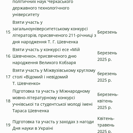
політичних наук Черкаського
державного технологічного
університету
Взяти участь у
загальноуніверситетському конкурсі
15
Березень
літераторів, присвяченого 211-річниці з
дня народження Т. Г. Шевченка
Взяти участь у конкурсі есе «Мій
Березень
16
Шевченко», присвяченого дню
2025 р.
народження Великого Кобзаря
Взяти участь у Міжвузівському круглому
березень
17
столі «Відомий і невідомий
2025 р.
Т. Шевченко»
Підготовка та участь у Міжнародному
Березень-
мовно-літературному конкурсі
18
квітень
учнівської та студентської молоді імені
2025 р.
Тараса Шевченка
Квітень-
Підготовка та участь у заходах з нагоди
19
травень
Дня науки в Україні
2025 р.