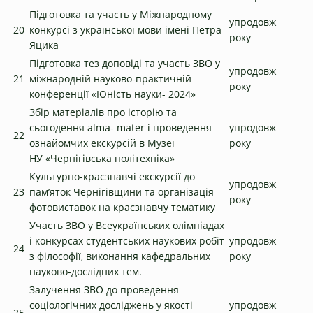
Підготовка та участь у Міжнародному
упродовж
20
конкурсі з української мови імені Петра
року
Яцика
Підготовка тез доповіді та участь ЗВО у
упродовж
21
міжнародній науково-практичній
року
конференції «Юність науки- 2024»
Збір матеріалів про історію та
сьогодення alma- mater і проведення
упродовж
22
ознайомчих екскурсій в Музеї
року
НУ «Чернігівська політехніка»
Культурно-краєзнавчі екскурсії до
упродовж
23
пам’яток Чернігівщини та організація
року
фотовиставок на краєзнавчу тематику
Участь ЗВО у Всеукраїнських олімпіадах
і конкурсах студентських наукових робіт
упродовж
24
з філософії, виконання кафедральних
року
науково-дослідних тем.
Залучення ЗВО до проведення
соціологічних досліджень у якості
упродовж
25