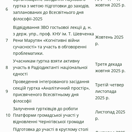
жовтня 2025 р.
гуртка з метою підготовки до заходів,
6
запланованих до Всесвітнього дня
філософії-2025
Відвідування ЗВО гостьової лекції д. н.
з держ. упр., проф. КНУ ім. Т. Шевченка
Жовтень 2025
7
Рени Марутян «Когнітивні війни
р.
сучасності» та участь в обговоренні
проблематики.
Учасникам гуртка взяти активну
Третя декада
8
участь в Радіодиктанті національної
жовтня 2025 р.
єдності
Проведення інтегрованого засідання
Третій четвер
секцій гуртка «Аналітичний простір»,
9
листопада
присвяченого Всесвітньому дня
2025 р.
філософії
Залучення гуртківців до роботи
Листопад 2025
10
Платформи громадської участі у
р.
відновленні Чернігівської громади
Підготовка до участі в круглому столі