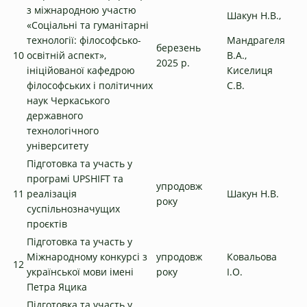
з міжнародною участю
Шакун Н.В.,
«Соціальні та гуманітарні
технології: філософсько-
Мандрагеля
березень
10
освітній аспект»,
В.А.,
2025 р.
ініційованої кафедрою
Киселиця
філософських і політичних
С.В.
наук Черкаського
державного
технологічного
університету
Підготовка та участь у
програмі UPSHIFT та
упродовж
11
реалізація
Шакун Н.В.
року
суспільнозначущих
проєктів
Підготовка та участь у
Міжнародному конкурсі з
упродовж
Ковальова
12
української мови імені
року
І.О.
Петра Яцика
Підготовка та участь у